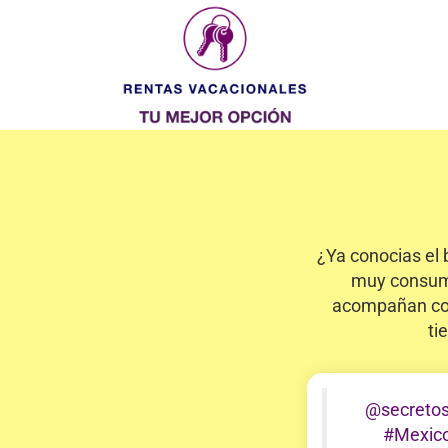
¿Ya conocias el b
muy consumi
acompañan con
ti
@secretos
#Mexic