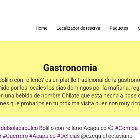
Home
Localizador de reserva
Paquetes
M
Gastronomia
olillo con relleno? es un platillo tradicional de la gastr
do por los locales los días domingos por la mañana, reg
 una bebida de nombre Chilate que esta hecha a base de
enes que probarlos en tu próxima visita pues son muy rico
delsolacapulco
Bolillo con relleno Acapulco 😋
#Comida
o
#Guerrero
#Acapulco
#Delicias
@ezequiel octaviano