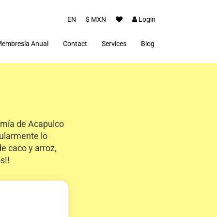
EN
$ MXN
Login
embresía Anual
Contact
Services
Blog
Gastronomy
Tradicions
onomía de Acapulco
ularmente lo
 caco y arroz,
s!!