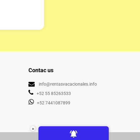
Contac us
info@rentasvacacionales.info
+52 55 85263533
+52 7441087899
×